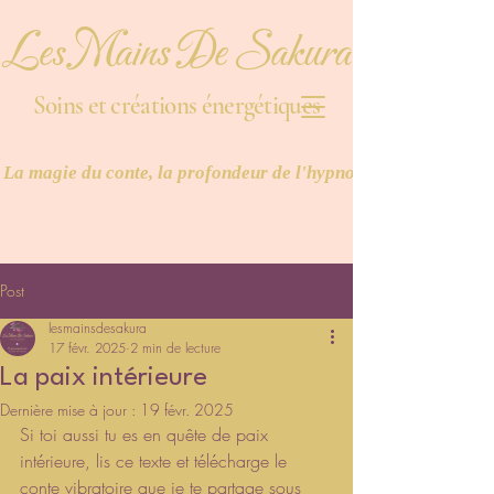
Les Mains De Sakura
Soins et créations énergétiques
La magie du conte, la profondeur de l'hypnose et la puissance
Post
lesmainsdesakura
17 févr. 2025
2 min de lecture
La paix intérieure
Dernière mise à jour :
19 févr. 2025
Si toi aussi tu es en quête de paix 
intérieure, lis ce texte et télécharge le 
conte vibratoire que je te partage sous 