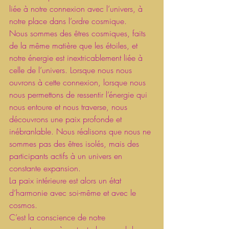
liée à notre connexion avec l’univers, à 
notre place dans l’ordre cosmique.
Nous sommes des êtres cosmiques, faits 
de la même matière que les étoiles, et 
notre énergie est inextricablement liée à 
celle de l’univers. Lorsque nous nous 
ouvrons à cette connexion, lorsque nous 
nous permettons de ressentir l’énergie qui 
nous entoure et nous traverse, nous 
découvrons une paix profonde et 
inébranlable. Nous réalisons que nous ne 
sommes pas des êtres isolés, mais des 
participants actifs à un univers en 
constante expansion.
La paix intérieure est alors un état 
d’harmonie avec soi-même et avec le 
cosmos.
C’est la conscience de notre 