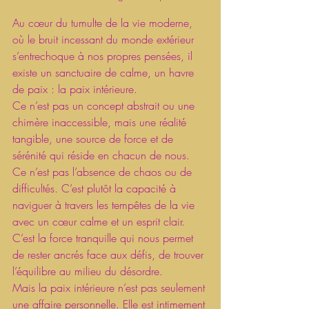
Au cœur du tumulte de la vie moderne, 
où le bruit incessant du monde extérieur 
s’entrechoque à nos propres pensées, il 
existe un sanctuaire de calme, un havre 
de paix : la paix intérieure.
Ce n’est pas un concept abstrait ou une 
chimère inaccessible, mais une réalité 
tangible, une source de force et de 
sérénité qui réside en chacun de nous.
Ce n’est pas l’absence de chaos ou de 
difficultés. C’est plutôt la capacité à 
naviguer à travers les tempêtes de la vie 
avec un cœur calme et un esprit clair. 
C’est la force tranquille qui nous permet 
de rester ancrés face aux défis, de trouver 
l’équilibre au milieu du désordre.
Mais la paix intérieure n’est pas seulement 
une affaire personnelle. Elle est intimement 