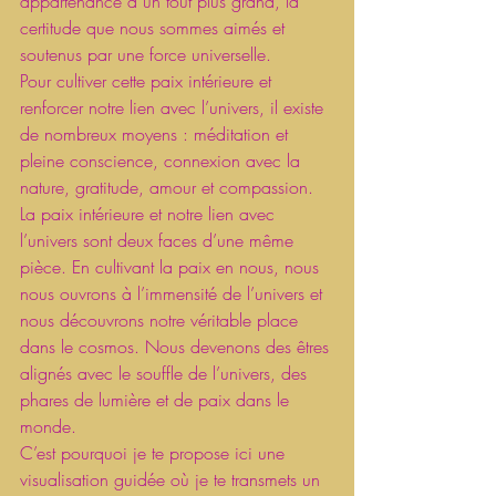
appartenance à un tout plus grand, la 
certitude que nous sommes aimés et 
soutenus par une force universelle.
Pour cultiver cette paix intérieure et 
renforcer notre lien avec l’univers, il existe 
de nombreux moyens : méditation et 
pleine conscience, connexion avec la 
nature, gratitude, amour et compassion.
La paix intérieure et notre lien avec 
l’univers sont deux faces d’une même 
pièce. En cultivant la paix en nous, nous 
nous ouvrons à l’immensité de l’univers et 
nous découvrons notre véritable place 
dans le cosmos. Nous devenons des êtres 
alignés avec le souffle de l’univers, des 
phares de lumière et de paix dans le 
monde.
C’est pourquoi je te propose ici une 
visualisation guidée où je te transmets un 