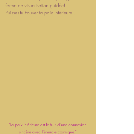
forme de visualisation guidée!
Puisses-tu trouver ta paix intérieure...
“La paix intérieure est le fruit d’une connexion 
sincère avec l’énergie cosmique.”